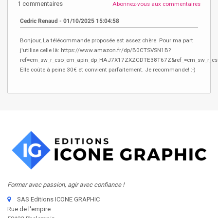
1 commentaires
Abonnez-vous aux commentaires
Cedric Renaud - 01/10/2025 15:04:58
Bonjour, La télécommande proposée est assez chère. Pour ma part
j'utilise celle là: https://www.amazon.fr/dp/B0CTSVSN1B?
ref=cm_sw_r_cso_em_apin_dp_HAJ7X17ZXZCDTE38T67Z&ref_=cm_sw_r_c
Elle coûte à peine 30€ et convient parfaitement. Je recommande! :-)
Former avec passion, agir avec confiance !
SAS Editions ICONE GRAPHIC
Rue de l'empire