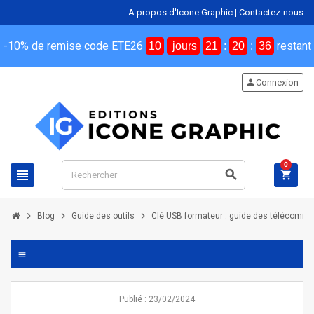
A propos d'Icone Graphic
|
Contactez-nous
-10% de remise code ETE26
restant
10
jours
21
:
20
:
34
person
Connexion
0
view_headline
search
shopping_cart
chevron_right
chevron_right
chevron_right
Blog
Guide des outils
Clé USB formateur : guide des télécomma
menu
Publié : 23/02/2024