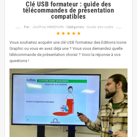
Clé USB formateur : guide des
télécommandes de présentation
compatibles
Par :
Jeoffrey VANEHUIN
- Catégories :
Guide des outils
star
star
star
star
star
Vous souhaitez acquérir une clé USB formateur des Editions Icone
Graphic ou vous en avez déjà une ? Vous vous demandez quelle
télécommande de présentation choisir ? Voici la réponse à vos
questions !