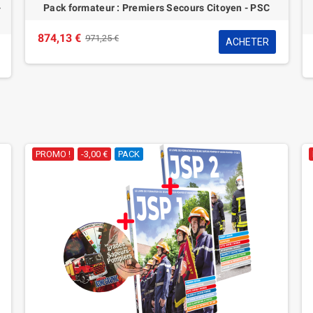
PACK COMPLET : FORMATEUR GESTES QUI SAUVENT -
e
GQS
456,62 €
507,35 €
ACHETER
-1,98 €
PACK