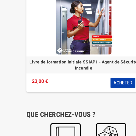
COURISTE
Livre de formation initiale - Agent de Prévention et d
Sécurité - TFP APS
35,00 €
HETER
ACHETER
QUE CHERCHEZ-VOUS ?