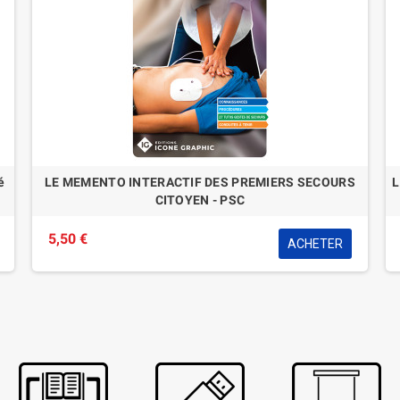
e
LE LIVRE DU SAUVETEUR AQUATIQUE - B.N.S.S.A.
17,00 €
ACHETER