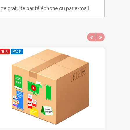
ce gratuite par téléphone ou par e-mail
-10%
PACK
-10%
P