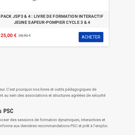
LE LOT DE MEMENTOS PREMIERS SECOURS EN
PACK 
EQUIPE - PSE 1 ET 2
19,90 
31,00 €
32,98 €
ACHETER
teur. C’est pourquoi nos livres et outils pédagogiques de
t au sein des associations et structures agréées de sécurité
ns PSC
roposer des sessions de formation dynamiques, interactives et
conforme aux dernières recommandations PSC et prêt à l’emploi.