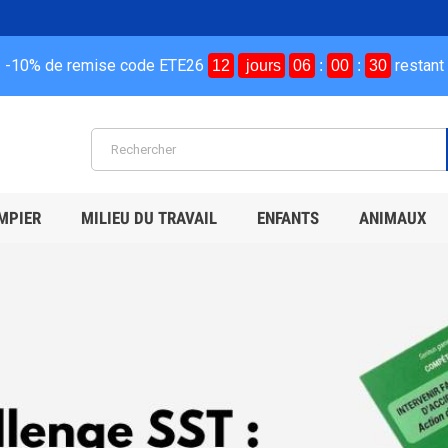
-10% de remise code ETE26
restant
12
jours
06
:
00
:
29
MPIER
MILIEU DU TRAVAIL
ENFANTS
ANIMAUX