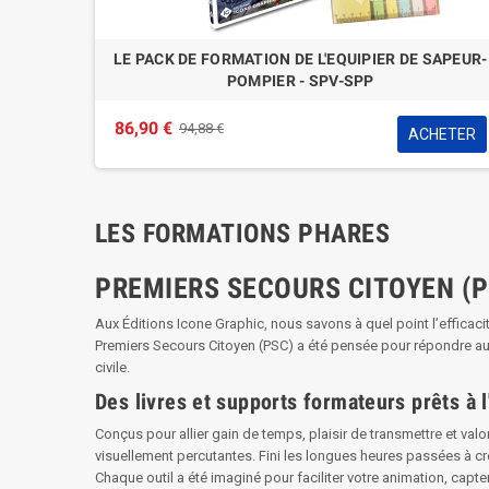
ERACTIF
PACK JSP3 & 4 : LIVRE DE FORMATION INTERACTIF
2
JEUNE SAPEUR-POMPIER CYCLE 3 & 4
25,00 €
28,50 €
HETER
ACHETER
LES FORMATIONS PHARES
PREMIERS SECOURS CITOYEN (P
Aux Éditions Icone Graphic, nous savons à quel point l’efficaci
Premiers Secours Citoyen (PSC) a été pensée pour répondre aux
civile.
Des livres et supports formateurs prêts à
Conçus pour allier gain de temps, plaisir de transmettre et va
visuellement percutantes. Fini les longues heures passées à c
Chaque outil a été imaginé pour faciliter votre animation, capter 