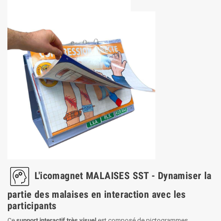
L'icomagnet MALAISES SST - Dynamiser la
partie des malaises en interaction avec les
participants
Ce
support interactif très visuel
est composé de pictogrammes