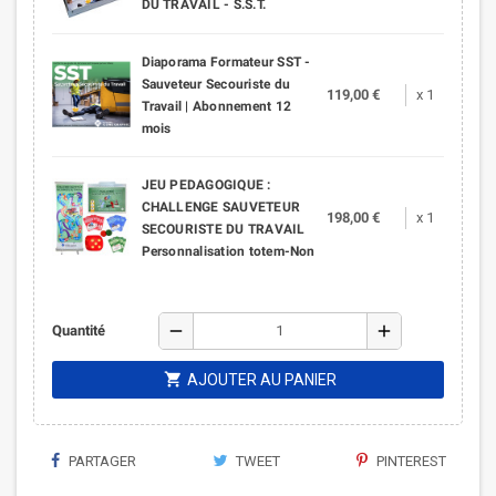
DU TRAVAIL - S.S.T.
Diaporama Formateur SST -
Sauveteur Secouriste du
119,00 €
x 1
Travail | Abonnement 12
mois
JEU PEDAGOGIQUE :
CHALLENGE SAUVETEUR
198,00 €
x 1
SECOURISTE DU TRAVAIL
Personnalisation totem-Non
remove
add
Quantité
shopping_cart
AJOUTER AU PANIER
PARTAGER
TWEET
PINTEREST