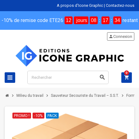
A propos d'Icone Graphic
|
Contactez-nous
-10% de remise code ETE26
restant
12
jours
08
:
17
:
33
person
Connexion
0
view_headline
search
shopping_cart
chevron_right
chevron_right
chevron_right
Milieu du travail
Sauveteur Secouriste du Travail – S.S.T.
Formate
PROMO !
-10%
PACK