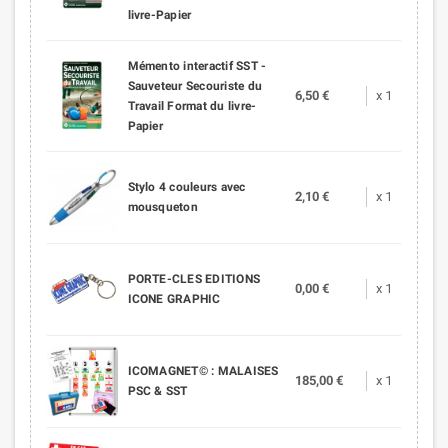
livre-Papier
Mémento interactif SST -
Sauveteur Secouriste du
6,50 €
x 1
Travail Format du livre-
Papier
Stylo 4 couleurs avec
2,10 €
x 1
mousqueton
PORTE-CLES EDITIONS
0,00 €
x 1
ICONE GRAPHIC
ICOMAGNET© : MALAISES
185,00 €
x 1
PSC & SST