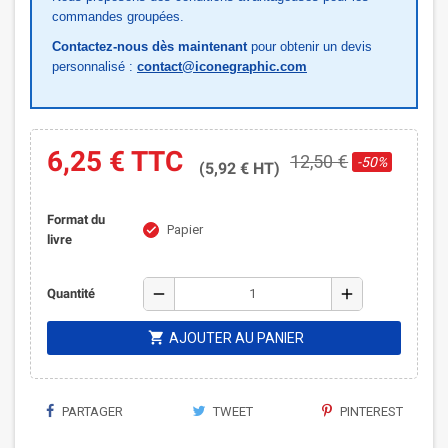
commandes groupées.
Contactez-nous dès maintenant
pour obtenir un devis
personnalisé :
contact@iconegraphic.com
6,25 €
TTC
12,50 €
-50%
(5,92 € HT)
Format du
Papier
check
livre
remove
add
Quantité
shopping_cart
AJOUTER AU PANIER
PARTAGER
TWEET
PINTEREST