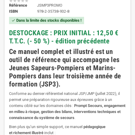
Référence
JSMP3PROMO
ISBN
978-2-35738-932-8
Dans la limite des stocks disponibles !
check
DESTOCKAGE : PRIX INITIAL : 12,50
€
T.T.C.
(- 50 %) - édition précédente
Ce manuel complet et illustré est un
outil de référence qui accompagne les
Jeunes Sapeurs-Pompiers et Marins-
Pompiers dans leur troisième année de
formation (JSP3).
Conforme au dernier référentiel national JSP/JMP (juillet 2022), il
permet une préparation rigoureuse aux épreuves grâce à un
contenu ciblé sur les domaines clés :
Prompt Secours, engagement
en milieu à risque, gestion des bilans, interventions techniques et
connaissance du système de secours
.
Bien plus qu’un simple support, ce manuel
pédagogique
et richement illustré
inclut :