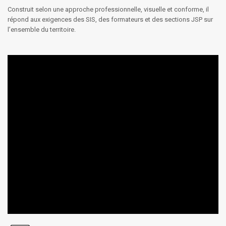
Construit selon une approche professionnelle, visuelle et conforme, il
répond aux exigences des SIS, des formateurs et des sections JSP sur
l’ensemble du territoire.