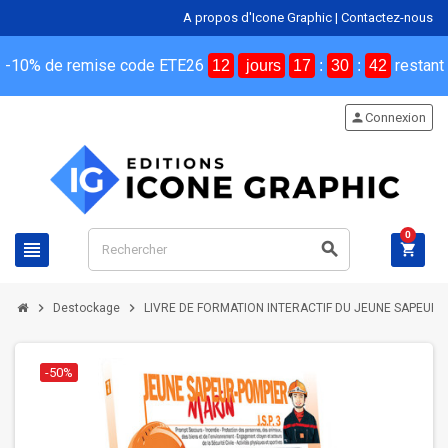
A propos d'Icone Graphic
|
Contactez-nous
-10% de remise code ETE26
restant
12
jours
17
:
30
:
41
person
Connexion
0
view_headline
search
shopping_cart
chevron_right
chevron_right
Destockage
LIVRE DE FORMATION INTERACTIF DU JEUNE SAPEUR-P
-50%