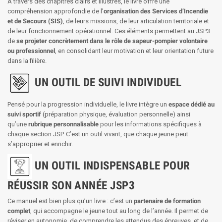
À travers des chapitres clairs et illustrés, le livre offre une
compréhension approfondie de l’
organisation des Services d’Incendie
et de Secours (SIS)
, de leurs missions, de leur articulation territoriale et
de leur fonctionnement opérationnel. Ces éléments permettent au JSP3
de
se projeter concrètement dans le rôle de sapeur-pompier volontaire
ou professionnel
, en consolidant leur motivation et leur orientation future
dans la filière.
UN OUTIL DE SUIVI INDIVIDUEL
Pensé pour la progression individuelle, le livre intègre un
espace dédié au
suivi sportif
(préparation physique, évaluation personnelle) ainsi
qu’une
rubrique personnalisable
pour les informations spécifiques à
chaque section JSP. C’est un outil vivant, que chaque jeune peut
s’approprier et enrichir.
UN OUTIL INDISPENSABLE POUR
RÉUSSIR SON ANNÉE JSP3
Ce manuel est bien plus qu’un livre : c’est un
partenaire de formation
complet
, qui accompagne le jeune tout au long de l’année. Il permet de
réviser en autonomie, de comprendre les attendus des épreuves, et de