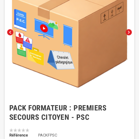
chevron_left
chevron_right
PACK FORMATEUR : PREMIERS
SECOURS CITOYEN - PSC
Référence
PACKFPSC