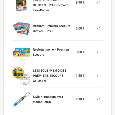
9,90 €
x 1
CITOYEN - PSC Format du
livre-Papier
Dépliant Premiers Secours
2,00 €
x 1
Citoyen - PSC
Réglette mémo - Premiers
3,00 €
x 1
Secours
LE DISQUE-MÉMO DES
1,50 €
x 1
PREMIERS SECOURS
CITOYEN
Stylo 4 couleurs avec
2,10 €
x 1
mousqueton