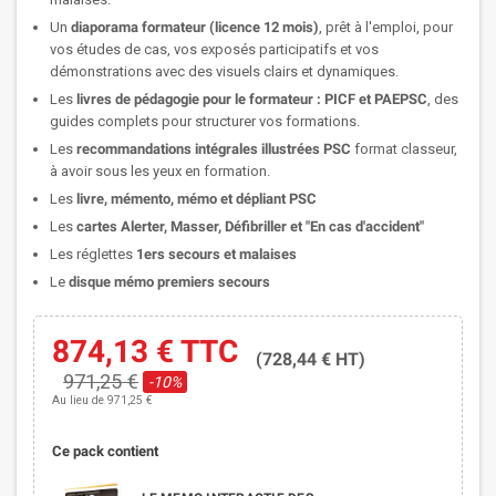
Un
diaporama formateur (licence 12 mois)
, prêt à l'emploi, pour
vos études de cas, vos exposés participatifs et vos
démonstrations avec des visuels clairs et dynamiques.
Les
livres de pédagogie pour le formateur : PICF et PAEPSC
, des
guides complets pour structurer vos formations.
Les
recommandations intégrales illustrées PSC
format classeur,
à avoir sous les yeux en formation.
Les
livre, mémento, mémo et
dépliant PSC
Les
cartes Alerter, Masser, Défibriller et
"En cas d'accident"
Les réglettes
1ers secours et malaises
Le
disque mémo premiers secours
874,13 €
TTC
(728,44 € HT)
971,25 €
-10%
Au lieu de 971,25 €
Ce pack contient