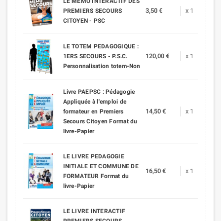
LE MEMO INTERACTIF DES
3,50 €
x 1
PREMIERS SECOURS
CITOYEN - PSC
LE TOTEM PEDAGOGIQUE :
120,00 €
x 1
1ERS SECOURS - P.S.C.
Personnalisation totem-Non
Livre PAEPSC : Pédagogie
Appliquée à l'emploi de
14,50 €
x 1
formateur en Premiers
Secours Citoyen Format du
livre-Papier
LE LIVRE PEDAGOGIE
INITIALE ET COMMUNE DE
16,50 €
x 1
FORMATEUR Format du
livre-Papier
LE LIVRE INTERACTIF
PREMIERS SECOURS