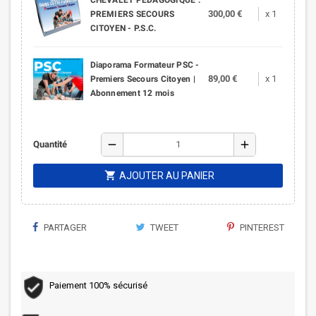
CHEVALET PEDAGOGIQUE :
300,00 €
x 1
PREMIERS SECOURS
CITOYEN - P.S.C.
Diaporama Formateur PSC -
89,00 €
x 1
Premiers Secours Citoyen |
Abonnement 12 mois
remove
add
Quantité
shopping_cart
AJOUTER AU PANIER
PARTAGER
TWEET
PINTEREST
Paiement 100% sécurisé