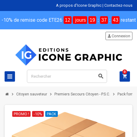
A propos d'Icone Graphic
|
Contactez-nous
-10% de remise code ETE26
restant
12
jours
19
:
37
:
42
person
Connexion
0
view_headline
search
shopping_cart
chevron_right
chevron_right
chevron_right
Citoyen sauveteur
Premiers Secours Citoyen - P.S.C.
Pack format
PROMO !
-10%
PACK