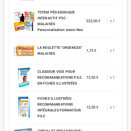
TOTEM PÉDAGOGIQUE
INTERACTIF PSC :
222,00 €
x 1
MALAISES
Personnalisation totem-Non
LA REGLETTE "URGENCES"
1,75 €
x 1
MALAISES
CLASSEUR VIDE POUR
12,50 €
x 1
RECOMMANDATIONS P.S.C.
EN FICHES ILLUSTRÉES
FICHES ILLUSTRÉES
RECOMMANDATIONS
12,50 €
x 1
INTÉGRALES FORMATEUR
P.S.C