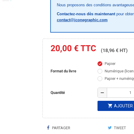
Nous proposons des conditions avantageus
Contactez-nous dès maintenant
pour obten
contact@iconegraphic.com
20,00 €
TTC
(18,96 € HT)
Papier
check
Format du livre
Numérique (licen
Papier + numériq
remove
Quantité
shopping_cart
AJOUTER 
PARTAGER
TWEET