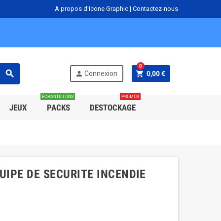
A propos d'Icone Graphic
|
Contactez-nous
0
search
person
shopping_cart
Connexion
0,00 €
ÉCHANTILLONS
PROMOS
JEUX
PACKS
DESTOCKAGE
EQUIPE DE SECURITE INCENDIE