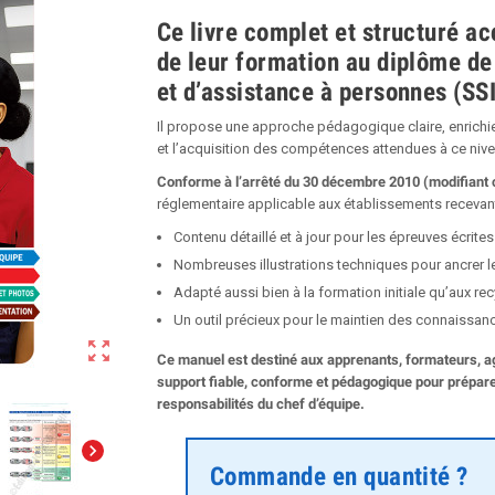
Ce livre complet et structuré a
de leur formation au diplôme de
et d’assistance à personnes (SS
Il propose une approche pédagogique claire, enrichie
et l’acquisition des compétences attendues à ce nive
Conforme à l’arrêté du 30 décembre 2010 (modifiant c
réglementaire applicable aux établissements recevan
Contenu détaillé et à jour pour les épreuves écrites
Nombreuses illustrations techniques pour ancrer l
Adapté aussi bien à la formation initiale qu’aux r
Un outil précieux pour le maintien des connaissan
zoom_out_map
Ce manuel est destiné aux apprenants, formateurs, a
support fiable, conforme et pédagogique pour prépar
responsabilités du chef d’équipe.
chevron_right
Commande en quantité ?