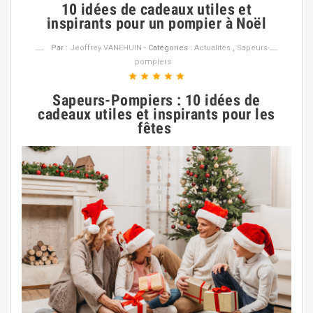
10 idées de cadeaux utiles et
inspirants pour un pompier à Noël
Par :
Jeoffrey VANEHUIN
- Catégories :
Actualités
,
Sapeurs-
pompiers
star
star
star
star
star
Sapeurs-Pompiers : 10 idées de
cadeaux utiles et inspirants pour les
fêtes