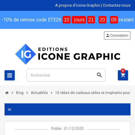
A propos d'Icone Graphic
|
Contactez-nous
-10% de remise code ETE26
restant
10
jours
21
:
20
:
07
person
Connexion
0
view_headline
search
shopping_cart
chevron_right
chevron_right
chevron_right
Blog
Actualités
10 idées de cadeaux utiles et inspirants pour u
menu
Publié : 01/12/2025