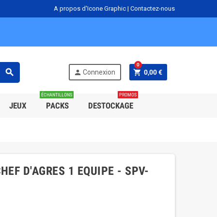
A propos d'Icone Graphic
|
Contactez-nous
0
search
person
shopping_cart
Connexion
0,00 €
ÉCHANTILLONS
PROMOS
JEUX
PACKS
DESTOCKAGE
HEF D'AGRES 1 EQUIPE - SPV-