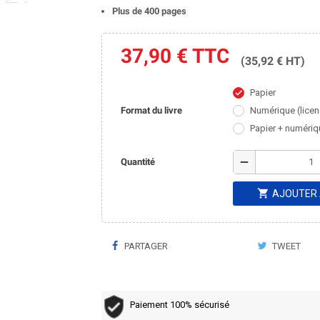
Plus de 400 pages
37,90 €
TTC
(35,92 € HT)
Papier
check
Format du livre
Numérique (licen
Papier + numériq
remove
Quantité
shopping_cart
AJOUTER 
PARTAGER
TWEET
Paiement 100% sécurisé