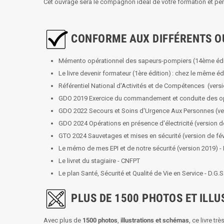
Cet ouvrage sera le compagnon idéal de votre formation et pend
CONFORME AUX DIFFÉRENTS O
Mémento opérationnel des sapeurs-pompiers (14ème édi
Le livre devenir formateur (1ère édition) :
chez le même éd
Référentiel National d'Activités et de Compétences (versi
GDO 2019 Exercice du commandement et conduite des opéra
GDO 2022 Secours et Soins d'Urgence Aux Personnes (vers
GDO 2024 Opérations en présence d'électricité (version de
GTO 2024 Sauvetages et mises en sécurité (version de févr
Le mémo de mes EPI et de notre sécurité (version 2019) - 
Le livret du stagiaire - CNFPT
Le plan Santé, Sécurité et Qualité de Vie en Service - D.G.S
PLUS DE 1500 PHOTOS ET ILL
Avec plus de
1500 photos
,
illustrations et schémas
, ce livre t