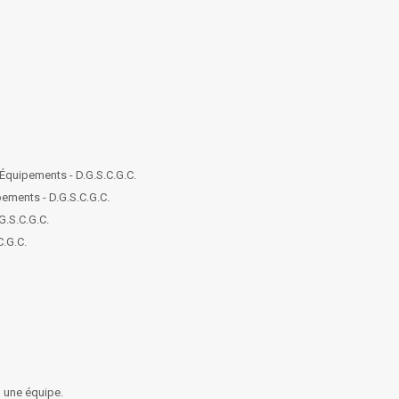
Équipements - D.G.S.C.G.C.
ements - D.G.S.C.G.C.
G.S.C.G.C.
C.G.C.
 à une équipe.