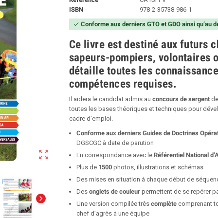
ISBN
978-2-35738-986-1
Conforme aux derniers GTO et GDO ainsi qu’au de
check
Ce livre est destiné aux futurs 
sapeurs-pompiers, volontaires o
détaille toutes les connaissance
compétences requises.
Il aidera le candidat admis au
concours
de
sergent
de
toutes les bases théoriques et techniques pour dév
cadre d’emploi.
Conforme aux derniers Guides de Doctrines Opérat
DGSCGC à date de parution
zoom_out_map
En correspondance avec le
Référentiel National d
Plus de
1500
photos, illustrations et schémas
Des mises en situation à chaque début de séquen
Des
onglets de couleur
permettent de se repérer p
chevron_right
Une version compilée très
complète
comprenant tou
chef d’agrès à une équipe