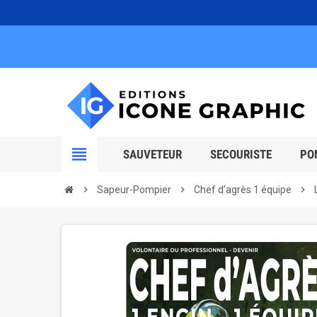
view_headline
SAUVETEUR
SECOURISTE
PO
chevron_right
Sapeur-Pompier
chevron_right
Chef d’agrès 1 équipe
chevron_right