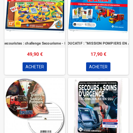
es secouristes : challenge Secourisme - PSE/SSUAP
LE JEU ÉDUCATIF : "MISSION POMPIERS EN ACT
49,90 €
17,90 €
ACHETER
ACHETER