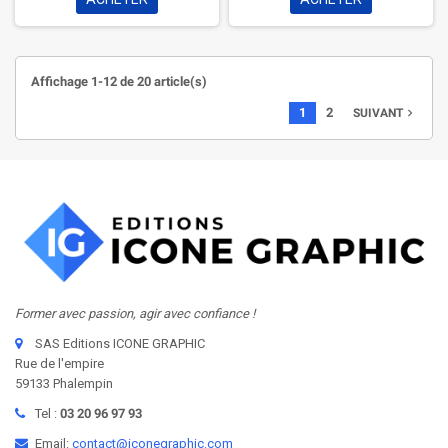
Affichage 1-12 de 20 article(s)
1
2
navigate_next
SUIVANT
Former avec passion, agir avec confiance !
SAS Editions ICONE GRAPHIC
Rue de l'empire
59133 Phalempin
Tel :
03 20 96 97 93
Email:
contact@iconegraphic.com