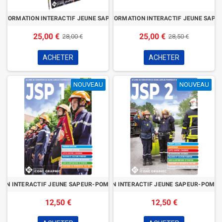
 DE FORMATION INTERACTIF JEUNE SAPEUR-POMPIER CYCLE 1 & 2
PACK JSP3 & 4 : LIVRE DE FORMATION INTERACTIF JEUNE SAPE
25,00 €
25,00 €
28,00 €
28,50 €
ACHETER
ACHETER
NOUVEAU
NOUVEAU
NOUVEAU
NOUVEAU
ION INTERACTIF JEUNE SAPEUR-POMPIER CYCLE 1 (JSP1)
LIVRE DE FORMATION INTERACTIF JEUNE SAPEUR-POMPIE
12,50 €
12,50 €