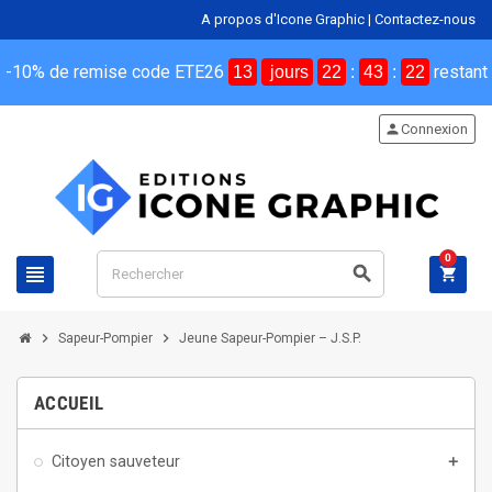
A propos d'Icone Graphic
|
Contactez-nous
-10% de remise code ETE26
restant
13
jours
22
:
43
:
21
person
Connexion
0
view_headline
search
shopping_cart
chevron_right
chevron_right
Sapeur-Pompier
Jeune Sapeur-Pompier – J.S.P.
ACCUEIL
Citoyen sauveteur
add