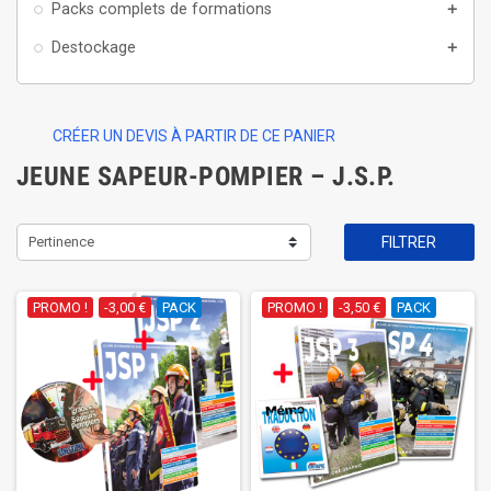
Packs complets de formations
add
Destockage
add
CRÉER UN DEVIS À PARTIR DE CE PANIER
JEUNE SAPEUR-POMPIER – J.S.P.
Pertinence
FILTRER
PROMO !
-3,00 €
PACK
PROMO !
-3,50 €
PACK