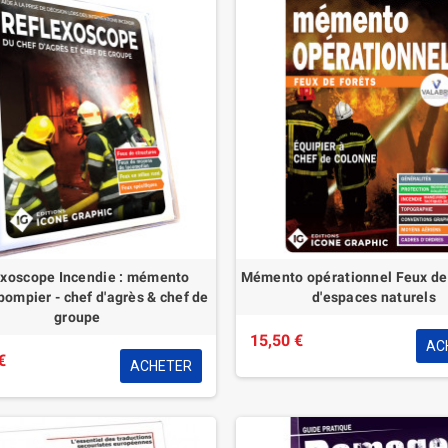
exoscope Incendie : mémento
Mémento opérationnel Feux de 
ompier - chef d'agrès & chef de
d'espaces naturels
groupe
15,50 €
AC
€
ACHETER