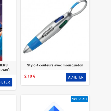
IERS
Stylo 4 couleurs avec mousqueton
GRADÉE
2,10 €
ACHETER
HETER
NOUVEAU
NOUVEAU