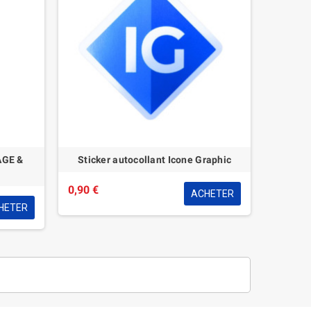
AGE &
Sticker autocollant Icone Graphic
E
0,90 €
ACHETER
HETER