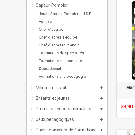
Sapeur-Pompier
remove
Jeune Sapeur-Pompier – J.S.P.
Equipier
Chef d’équipe
Chef d’agrès 1 équipe
Chef d’agrès tout engin
Formations de spécialités
Formations à la conduite
Opérationnel
Formations à la pédagogie
Mém
Milieu du travail
add
Enfants et jeunes
add
39,90 
Premiers secours animaliers
add
Jeux pédagogiques
add
Packs complets de formations
add