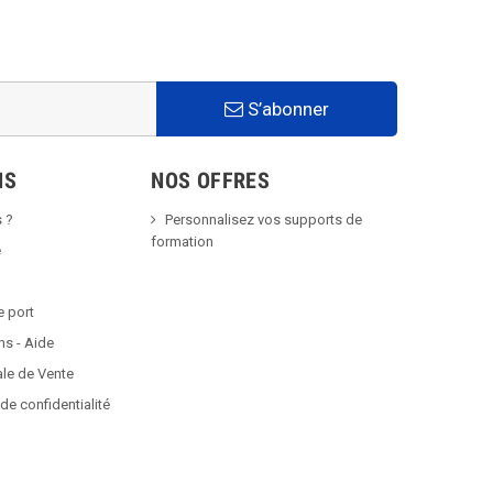
S’abonner
NS
NOS OFFRES
 ?
Personnalisez vos supports de
formation
é
e port
ns - Aide
ale de Vente
de confidentialité