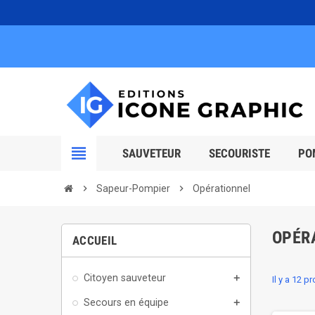
view_headline
SAUVETEUR
SECOURISTE
PO
chevron_right
Sapeur-Pompier
chevron_right
Opérationnel
OPÉR
ACCUEIL
Citoyen sauveteur
add
Il y a 12 p
Secours en équipe
add