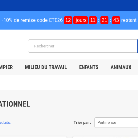
-10% de remise code ETE26
restant
12
jours
11
:
21
:
42
MPIER
MILIEU DU TRAVAIL
ENFANTS
ANIMAUX
ATIONNEL
roduits.
Trier par :
Pertinence