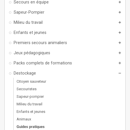
Secours en équipe
add
Sapeur-Pompier
add
Milieu du travail
add
Enfants et jeunes
add
Premiers secours animaliers
add
Jeux pédagogiques
add
Packs complets de formations
add
Destockage
remove
Citoyen sauveteur
Secouristes
Sapeur-pompier
Milieu du travail
Enfants et jeunes
Animaux
Guides pratiques