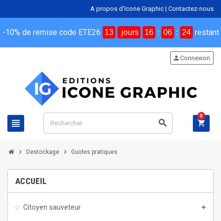
A propos d'Icone Graphic
|
Contactez-nous
-10% de remise code ETE26
restant
13
jours
16
:
06
:
23
person
Connexion
0
view_headline
search
shopping_cart
chevron_right
chevron_right
Destockage
Guides pratiques
ACCUEIL
Citoyen sauveteur
add