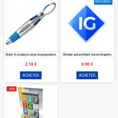
NOUVEAU
NOUVEAU
Stylo 4 couleurs avec mousqueton
Sticker autocollant Icone Graphic
2,10 €
0,90 €
ACHETER
ACHETER
-50%