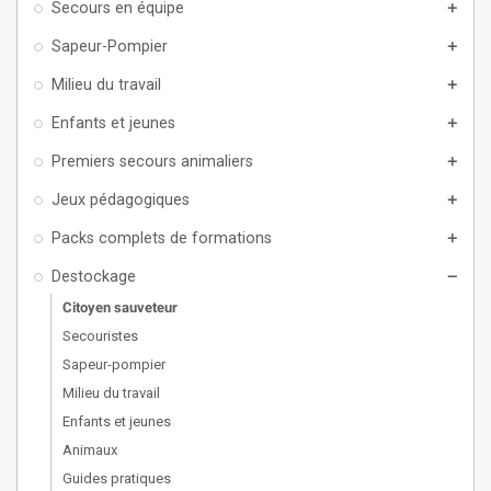
Secours en équipe
add
Sapeur-Pompier
add
Milieu du travail
add
Enfants et jeunes
add
Premiers secours animaliers
add
Jeux pédagogiques
add
Packs complets de formations
add
Destockage
remove
Citoyen sauveteur
Secouristes
Sapeur-pompier
Milieu du travail
Enfants et jeunes
Animaux
Guides pratiques