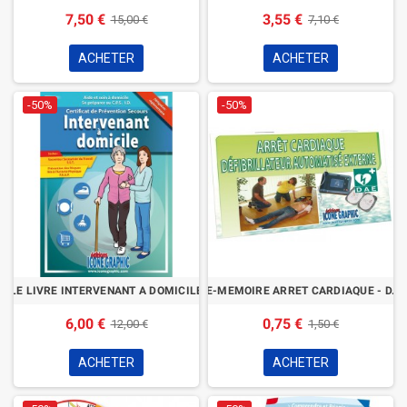
7,50 €
3,55 €
15,00 €
7,10 €
ACHETER
ACHETER
-50%
-50%
LE LIVRE INTERVENANT A DOMICILE
AIDE-MEMOIRE ARRET CARDIAQUE - D.A.
6,00 €
0,75 €
12,00 €
1,50 €
ACHETER
ACHETER