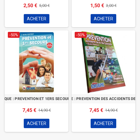
2,50 €
1,50 €
5,00 €
3,00 €
ACHETER
ACHETER
-50%
-50%
ATIQUE : PREVENTION ET 1ERS SECOURS A LA MAISON
LE GUIDE PRATIQUE : PREVENTION DES ACCIDENTS DE 
7,45 €
7,45 €
14,90 €
14,90 €
ACHETER
ACHETER