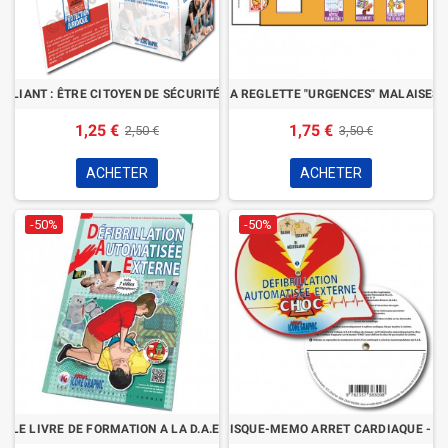
EPLIANT : ÊTRE CITOYEN DE SÉCURITÉ CIVILE
LA REGLETTE "URGENCES" MALAISES
1,25 €
1,75 €
2,50 €
3,50 €
ACHETER
ACHETER
-50%
-50%
LE LIVRE DE FORMATION A LA D.A.E.
LE DISQUE-MEMO ARRET CARDIAQUE - D