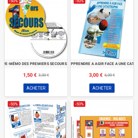
-50%
-50%
SQUE-MÉMO DES PREMIERS SECOURS CITOYEN
LE LIVRE APPRENDRE A AGIR FACE A UNE CAT
1,50 €
3,00 €
3,00 €
6,00 €
ACHETER
ACHETER
-50%
-50%