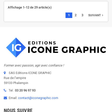
Affichage 1-12 de 29 article(s)
1
2
3
navigate_next
SUIVANT
Former avec passion, agir avec confiance !
SAS Editions ICONE GRAPHIC
Rue de l'empire
59133 Phalempin
Tel :
03 20 96 97 93
Email:
contact@iconegraphic.com
NOUS SUIVRE