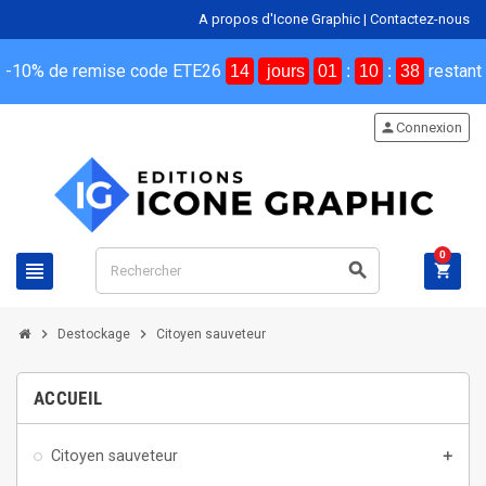
A propos d'Icone Graphic
|
Contactez-nous
-10% de remise code ETE26
restant
14
jours
01
:
10
:
38
person
Connexion
0
view_headline
search
shopping_cart
chevron_right
chevron_right
Destockage
Citoyen sauveteur
ACCUEIL
Citoyen sauveteur
add