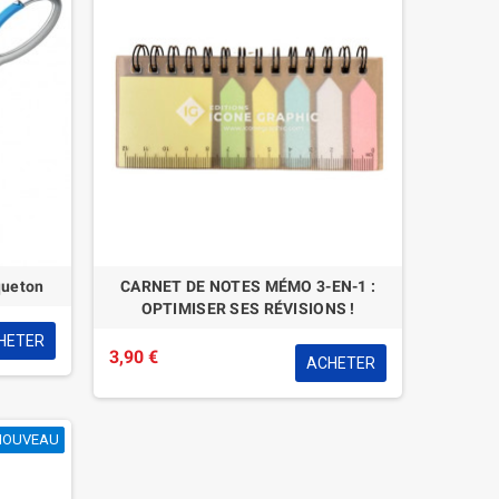
queton
CARNET DE NOTES MÉMO 3-EN-1 :
OPTIMISER SES RÉVISIONS !
HETER
3,90 €
ACHETER
NOUVEAU
NOUVEAU