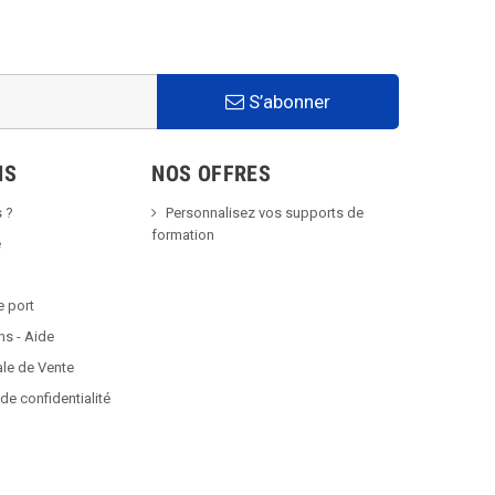
S’abonner
NS
NOS OFFRES
 ?
Personnalisez vos supports de
formation
é
e port
ns - Aide
ale de Vente
de confidentialité