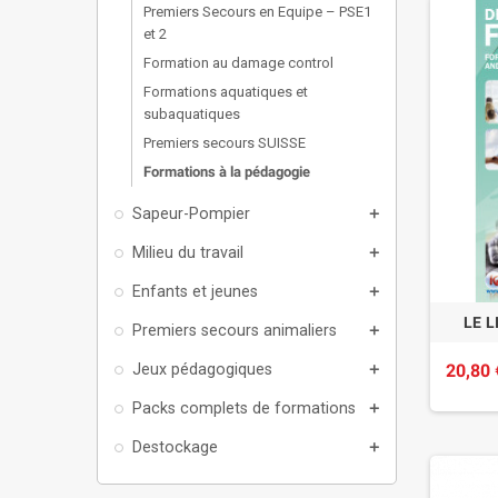
Premiers Secours en Equipe – PSE1
et 2
Formation au damage control
Formations aquatiques et
subaquatiques
Premiers secours SUISSE
Formations à la pédagogie
Sapeur-Pompier
add
Milieu du travail
add
Enfants et jeunes
add
LE L
Premiers secours animaliers
add
Jeux pédagogiques
20,80 
add
Packs complets de formations
add
Destockage
add