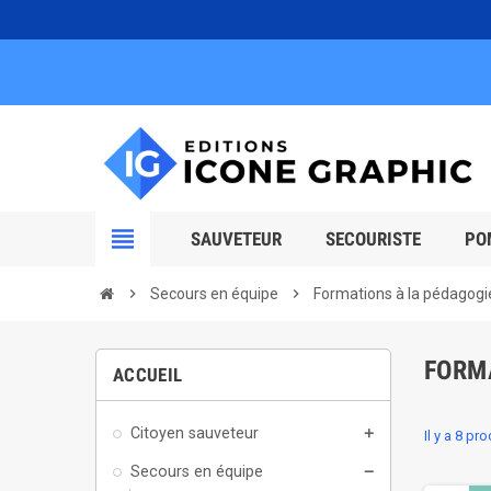
view_headline
SAUVETEUR
SECOURISTE
PO
chevron_right
Secours en équipe
chevron_right
Formations à la pédagogi
FORM
ACCUEIL
Citoyen sauveteur
add
Il y a 8 pro
Secours en équipe
remove