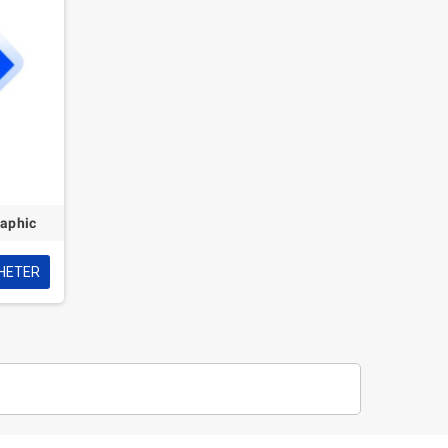
raphic
HETER