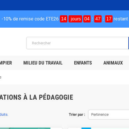
-10% de remise code ETE26
restant
14
jours
04
:
47
:
16
MPIER
MILIEU DU TRAVAIL
ENFANTS
ANIMAUX
e
ATIONS À LA PÉDAGOGIE
duits.
Trier par :
Pertinence